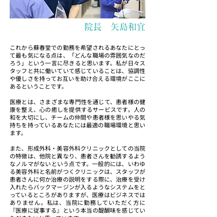
院長 矢島和宜
これから蘇春堂での勤務を希望されるあなたにとっ
て最も気になる点は、「どんな職場の雰囲気なのだ
ろう」という一言に尽きると思います。私が日々ス
タッフと共に働いていて感じていることは、協調性
や優しさを持ってお互いを助け合える環境がここに
あるということです。
医療とは、さまざまな専門性を通じて、患者様の健
康を整え、心の癒しを提供するサービスです。人の
和を大切にし、チームの仲間や患者様を思いやる気
持ちを持っているあなたには最適の職場環境と思い
ます。
また、形成外科・美容外科クリニックとしての当院
の特徴は、他院と異なり、患者さんを勧誘するよう
なノルマがないという点です。一般的には、いわゆ
る美容外科と名前がつくクリニックは、スタッフが
患者さんに何か治療の説明をする際に、治療を受け
入れたらバックマージンが入るようなシステムをと
っているところがありますが、医療はビジネスでは
ありません。私は、当院に勤務していただく方に
『医療に従事する』という本当の醍醐味を感じてい