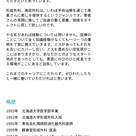
ただきたいと思っています。
形成外科、美容外科は、いわば手術治療を通じて患
者さんに癒しを提供するというジャンルです。患者
さんの笑顔に接してご自身の働く意義、価値をダイ
レクトに感じて欲しいのです。
やる気があれば経験については問いません。医療の
ことについて全く知識経験がなくても一つ一つの事
柄を丁寧に教えていきます。ミスがあってもそれを
お互いにカバーし合い、ミスを責めない空気感がこ
こにはありますから、あなたがどのようなスタート
地点であったとしても、素直にのびのびと成長でき
る環境がここにあると自負しています。
これまでのキャリアにこだわらず、ぜひわたしたち
と一緒に働いていただければと思います。
略歴
1993年 北海道大学医学部卒業
1993年 北海道大学形成外科入局
1995年 恵佑会札幌病院消化器外科医師
1999年 蘇春堂形成外科 医長